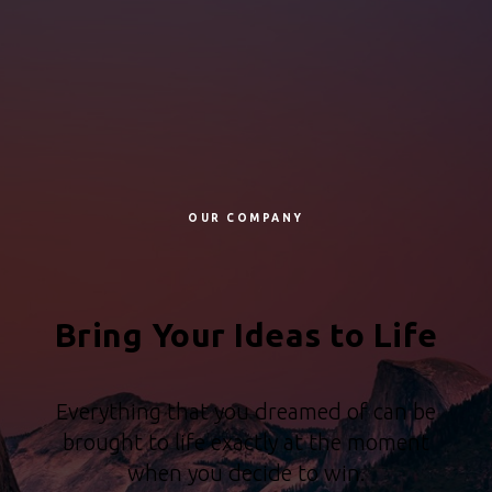
OUR COMPANY
Bring Your Ideas to Life
Everything that you dreamed of can be
brought to life exactly at the moment
when you decide to win.