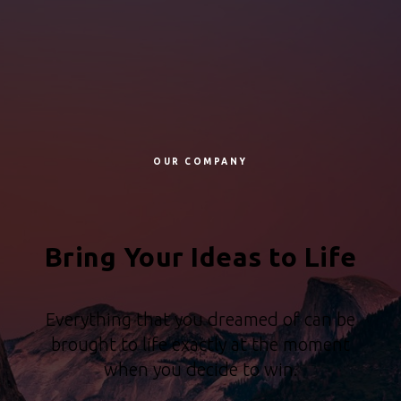
OUR COMPANY
Bring Your Ideas to Life
Everything that you dreamed of can be
brought to life exactly at the moment
when you decide to win.