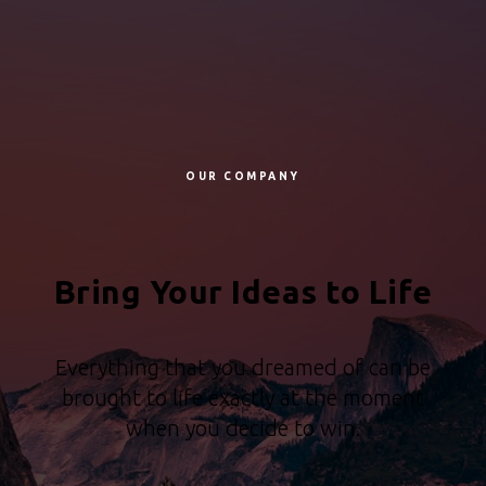
OUR COMPANY
Bring Your Ideas to Life
Everything that you dreamed of can be
brought to life exactly at the moment
when you decide to win.