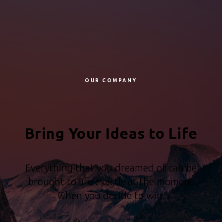
OUR COMPANY
Bring Your Ideas to Life
Everything that you dreamed of can be
brought to life exactly at the moment
when you decide to win.