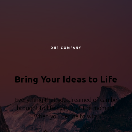
OUR COMPANY
Bring Your Ideas to Life
Everything that you dreamed of can be
brought to life exactly at the moment
when you decide to win.